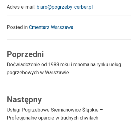
Adres e-mail:
biuro@pogrzeby-cerber.pl
Posted in
Cmentarz Warszawa
Poprzedni
Previous
Doświadczenie od 1988 roku i renoma na rynku usług
post:
pogrzebowych w Warszawie
Następny
Next
Usługi Pogrzebowe Siemianowice Śląskie –
post:
Profesjonalne oparcie w trudnych chwilach